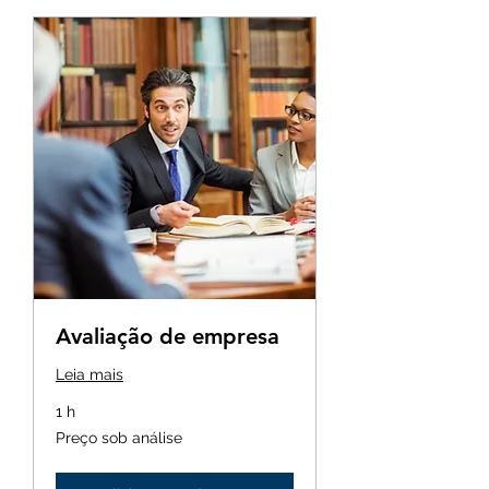
Avaliação de empresa
Leia mais
1 h
Preço
Preço sob análise
sob
análise