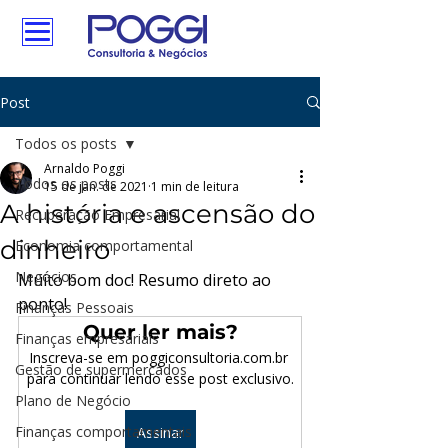
Post
Todos os posts
Arnaldo Poggi
Todos os posts
15 de jan. de 2021
1 min de leitura
A história e ascensão do
Recuperação Empresarial
dinheiro
Economia comportamental
Negócios
Muito bom doc! Resumo direto ao 
ponto!
Finanças Pessoais
Quer ler mais?
Finanças empresariais
Inscreva-se em poggiconsultoria.com.br 
Gestão de supermercados
para continuar lendo esse post exclusivo.
Plano de Negócio
Finanças comportamentais
Assinar