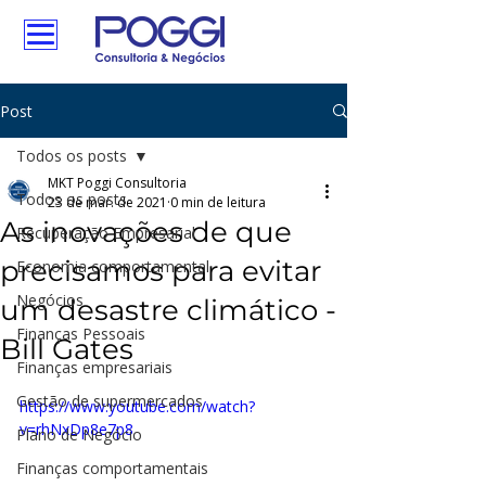
Post
Todos os posts
MKT Poggi Consultoria
Todos os posts
23 de mar. de 2021
0 min de leitura
As inovações de que
Recuperação Empresarial
precisamos para evitar
Economia comportamental
Negócios
um desastre climático -
Finanças Pessoais
Bill Gates
Finanças empresariais
Gestão de supermercados
https://www.youtube.com/watch?
v=rhNxDp8e7p8
Plano de Negócio
Finanças comportamentais