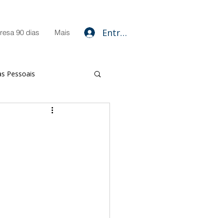
Entrar
resa 90 dias
Mais
as Pessoais
amentais