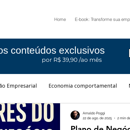
Home
E-book: Transforme sua emp
os conteúdos exclusivos
por R$ 39,90 /ao mês
ão Empresarial
Economia comportamental
anças empresariais
Gestão de supermercados
Arnaldo Poggi
22 de ago. de 2025
2 min de
Plano de Negóci