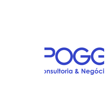
Av. Ruy Carneiro. Edf.: Trade Office
Center, n° 300, sala 07 - Térreo.