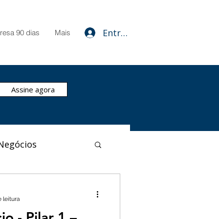
Entrar
resa 90 dias
Mais
Assine agora
Negócios
Plano de Negócio
 leitura
o - Pilar 1 –