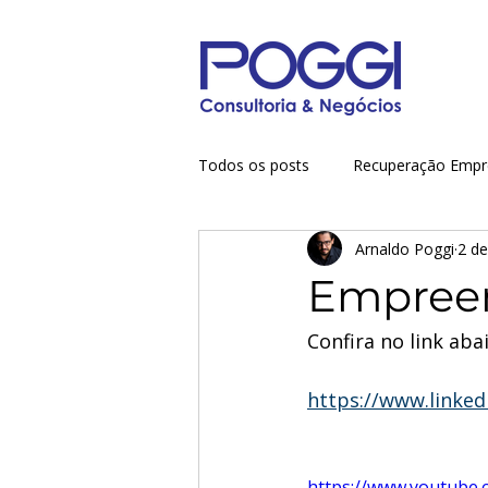
Todos os posts
Recuperação Empre
Arnaldo Poggi
2 de
Finanças empresariais
Gestã
Empreen
Confira no link ab
https://www.linke
https://www.youtube