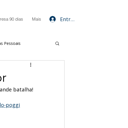
Entrar
resa 90 dias
Mais
as Pessoais
amentais
or
rande batalha!
do-poggi