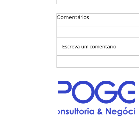
Comentários
Escreva um comentário
As “canetas
emagrecedoras” da sua
empresa: como enxugar
custos fixos antes que
2027 cobre a conta
Av. Ruy Carneiro. Edf.: Trade Office
Center, n° 300, sala 07 - Térreo.