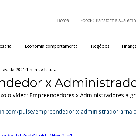
Home
E-book: Transforme sua emp
sarial
Economia comportamental
Negócios
Finanç
 fev. de 2021
1 min de leitura
o de supermercados
Plano de Negócio
Finanças comport
dedor x Administrad
aixo o vídeo: Empreendedores x Administradores a g
din.com/pulse/empreendedor-x-administrador-arnal
.com/watch?v=bN-nkt_ZHwg&t=1s