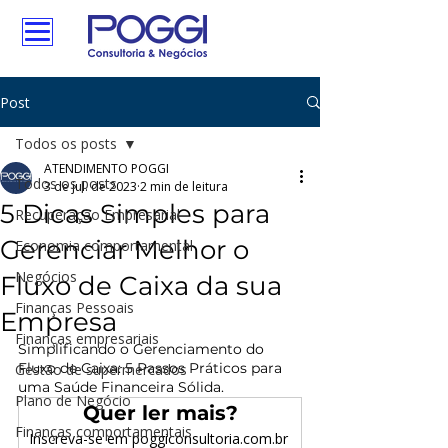
Post
Todos os posts
ATENDIMENTO POGGI
Todos os posts
3 de jul. de 2023
2 min de leitura
5 Dicas Simples para
Recuperação Empresarial
Gerenciar Melhor o
Economia comportamental
Negócios
Fluxo de Caixa da sua
Finanças Pessoais
Empresa
Finanças empresariais
Simplificando o Gerenciamento do 
Fluxo de Caixa: 5 Passos Práticos para 
Gestão de supermercados
uma Saúde Financeira Sólida.
Plano de Negócio
Quer ler mais?
Finanças comportamentais
Inscreva-se em poggiconsultoria.com.br 